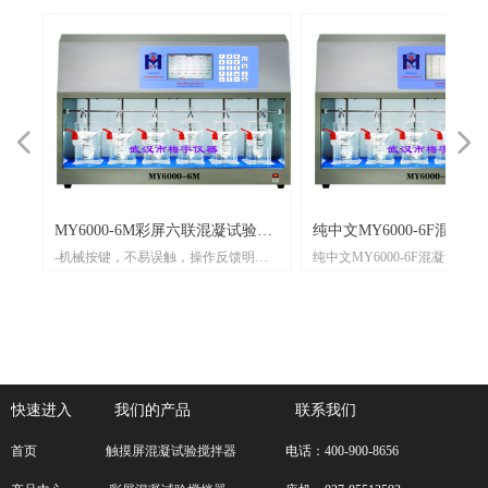
넳
넲
拌
拌
传统
MY6000-6M彩屏六联混凝试验搅
纯中文MY6000-6F混凝
-实
-新
混凝
-机械按键，不易误触，操作反馈明确
纯中文MY6000-6F混凝试验搅
拌机-烧杯混凝实验专用仪器
器(14组编程10次无级变速
采用
集中
至
-智能微控系统可自由编程和储存30组
组编程10次无级变速)纯中文
态显
设
键相
程序，二次调用更方便
简单，14种可设程序无级变速 
、灵
更直
的追
-LED显示界面简洁化，动态编程更直观
进电机垂直升降，自动加药，
再次
方
速，
-垂直升降，更容易利于絮凝矾花的形
温，GT值综合计算，10~1000
用体
用户
成
设置，整机采用一体化设计，
相衬
磨、
-实现自动加药、自动测温、自动计算
洁，美观。
仪净
研、
快速进入
GT值及同步/异步等多元化运行模式
我们的产品 联系我们
化设
-搅拌轴连接步进电机驱动，不易损
首页
触摸屏混凝试验搅拌器
电话：400-900-8656
验领
坏，耐用性强
-技术成熟，结构简单，寿命长