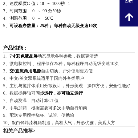
2、速度梯度G 值：10 ～ 1000秒 -1
3、时间范围： 0 ～ 99 分59秒
녕
4、测温范围： 0 ～ 50℃
5、
可设程序数量：25种； 每种自动无级变速10次
产品性能：
1、
7寸彩色液晶屏
动态显示各种参数，数据更清楚
2、微电脑控制 、程序储存25种，每种程序自动无级变速10次
3、
交/直流两用电源
自由切换、户外使用更方便
4、中文/英文双系统适用于国内外各类用户
5、主机与搅拌体采用分散设计，外形美观，操作方便，安全性能好
6、数据搅拌轴可
同步运行，亦可独立运行
7、自动测温，自动计算GT值
8、手动加药，根据需要可多次手动自行加药
9、配送专用搅拌烧杯、试管、便携箱
10、银白铎烤漆机箱制造，高档大气，外形优雅，美观大方
相关产品推荐>