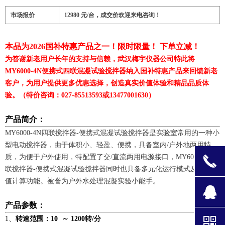
市场报价
12980 元/台，成交价欢迎来电咨询！
本品为2026国补特惠产品之一！限时限量！ 下单立减！
为答谢新老用户长年的支持与信赖，武汉梅宇仪器公司特此将
MY6000-4N便携式四联混凝试验搅拌器纳入国补特惠产品来回馈新老
客户，为用户提供更多优惠选择，创造真实价值体验和精品品质体
验。
（特价咨询：027-85513593或13477001630）
产品简介：
MY6000-4N四联搅拌器-便携式混凝试验搅拌器是实验室常用的一种小
型电动搅拌器，由于体积小、轻盈、便携，具备室内/户外地两用特
质，为便于户外使用，特配置了交/直流两用电源接口，MY6000-4N四
끅
联搅拌器-便携式混凝试验搅拌器同时也具备多元化运行模式及综合数
值计算功能。被誉为户外水处理混凝实验小能手。
뀩
产品参数：
낃
1、
转速范围：10 ～ 1200转/分