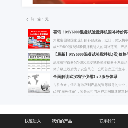
前一篇：
无
ꄴ
喜讯！MY6000混凝试验搅拌机国补特价
为紧密围绕国家现行的补贴政策，近日，武汉梅
款MY6000混凝试验搅拌机进入的国补范围。产
八联、十联涵盖了室内/外，以及大/小规模等多
【最新】MY6000混凝试验搅拌机(器)价
补品类更全面，能满足不同用户的多样化选用需
武汉梅宇仪器MY6000混凝试验搅拌机器全系新品
了确保补贴政策的高效实施，公司特别承诺广大
体升级上线后为了安定民心，公司首次正式宣布
为"下单立减"、"即时立减"，无需卡券换购，无
升级目的为用户降本增值为初衷，属于一次升级
全面解读武汉梅宇仪器3 x 3服务体系
新亦可参与国补活动，部分混凝试验搅拌机5折起
中，彩屏系列混凝搅拌器升级后价格区间仍然在1.7
古往今来，但凡有涉及到产品制造等服务的企业
议广大用户结合自身需求，抓紧时间，武汉梅宇
器升级后售价保持在9.9K-1.29 万元、便携式
己的"服务体系"，它是公司与用户之间快速建立
详情咨询13477001630！
9.9K~1.2 万元。同时，公司也并明确表示，武汉
为实验室电动搅拌器设备——混凝试验搅拌机40
拌机机器价格始坚持价格公道、公开、透明原则
宇仪器公司之所以经久不衰，优质的服务体系绝
用户自行查价、比价，放心选购。以下是MY600
一，梅宇服务坚守“一次选择终生受益服务承诺”
与参数配置表：
服务效率、服务速度、维护成本、质量标准建立
快速进入
我们的产品 联系我们
合矩阵，将客户购机前到设备购置中及设备运营