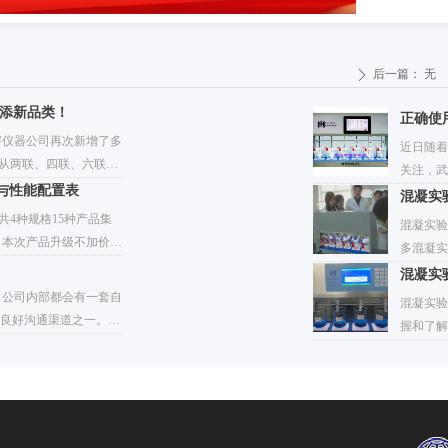
后一篇：
无
ꄲ
再添新品类！
正确使
宇仪器公司再次新增了多
近日随着
品从两联、四联、六联、
关注，武
个应用领域出发。当前国
格与性能配置表
了详细分
混凝实
求。更值得一提的是，为
正确的操
共4种规格15种产品集
混凝实验
用户，我们的补贴形式均
具体如下
，本次产品升级不加价，
多混凝实
需等待核消 ，同时以旧换
大多部件
不加价的增值调整，其
节支降耗
混凝实
购。由于限时限量，建
机，所以
~2.7万元，数显搅拌
了十二条
，公司内部都会有一套自
仪器公司竭诚为您服务，
​混凝实
搅拌器升级后售价保持在
起良好沟通渠道之一。作
握和了解
梅宇MY6000混凝试验搅
余年的品牌厂家，武汉梅
整理蕞新
，让用户自主选择，支持
对是公司的核心竞争力之
不能按图
0混凝试验搅拌机器价格
从产品咨询到销售，围绕
淀烧杯实
涵盖设备全生命周期的闭
后各服务行为整合成一条