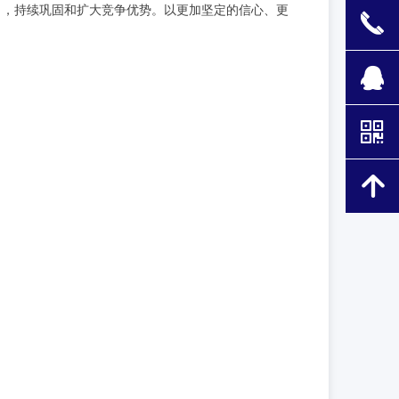
力，持续巩固和扩大竞争优势。以更加坚定的信心、更
끅
뀩
낃
녕