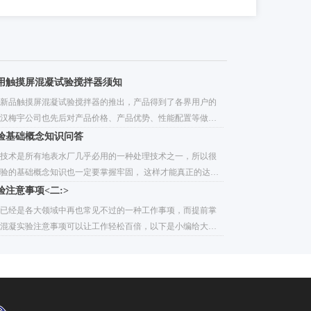
用触摸屏混凝试验搅拌器须知
新品触摸屏混凝试验搅拌器的推出，产品得到了各界用户的
汉梅宇公司也先后对产品价格、产品优势、性能配置等做出
析，但想要更好的使用触摸屏混凝试验搅拌器，当然离不开
验基础概念知识问答
作事项，那么到底如何正确吏用触摸屏混凝试验搅拌器呢？
技术是所有地表水厂几乎必用的一种处理技术之一，所以很
：概要：虽然触摸屏混凝试验搅拌器是一种密封搅拌装置，
验的基础概念知识也一定要掌握牢固， 这样才能真正的达到
属于免维护设备，但它的屏显界面属于一种高度集成的触控
、经济运行的目的。那么哪些基础知识要掌握呢？小编整理
验注意事项<二:>
日常使用中是需要养成良好的正确操作习惯和注意事项。
：
验已经是各大领域中再也常见不过的一种工作事项，而提前掌
混凝实验注意事项可以让工作轻松百倍，以下是小编给大有
混凝实验事项二，希望有所借鉴：1、混凝阶段的各种速度，
索骥，一定要自行确定，尤其新手用户不能只按照《混凝沉
验方法》中的数据进行设定，毕竟实验条件不同.